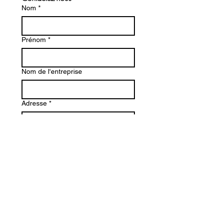
Nom
*
Prénom
*
Nom de l'entreprise
Adresse
*
Téléphone
*
Email
*
Demande de réservation (ou devis)