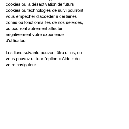
cookies ou la désactivation de futurs
cookies ou technologies de suivi pourront
vous empêcher d'accéder à certaines
zones ou fonctionnalités de nos services,
ou pourront autrement affecter
négativement votre expérience
d'utilisateur.
Les liens suivants peuvent être utiles, ou
vous pouvez utiliser l'option « Aide » de
votre navigateur.
Paramètres des cookies dans Firefox
Paramètres des cookies dans Internet
Explorer
Paramètres des cookies dans Google
Chrome
Paramètres des cookies dans Safari (OS
X)
Paramètres des cookies dans Safari (iOS)